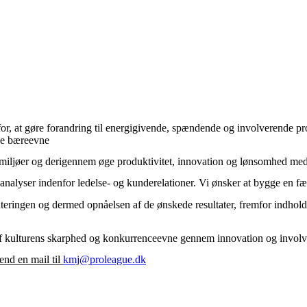
or, at gøre forandring til energigivende, spændende og involverende pr
ge bæreevne
onsmiljøer og derigennem øge produktivitet, innovation og lønsomhed me
nsanalyser indenfor ledelse- og kunderelationer. Vi ønsker at bygge en fæ
eringen og dermed opnåelsen af de ønskede resultater, fremfor indholdet 
af kulturens skarphed og konkurrenceevne gennem innovation og involv
end en mail til
kmj@proleague.dk