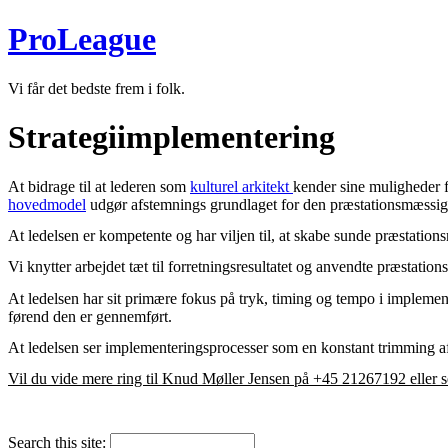
ProLeague
Vi får det bedste frem i folk.
Strategiimplementering
At bidrage til at lederen som
kulturel arkitekt
kender sine muligheder f
hovedmodel
udgør afstemnings grundlaget for den præstationsmæssi
At ledelsen er kompetente og har viljen til, at skabe sunde præstati
Vi knytter arbejdet tæt til forretningsresultatet og anvendte præstatio
At ledelsen har sit primære fokus på tryk, timing og tempo i implement
førend den er gennemført.
At ledelsen ser implementeringsprocesser som en konstant trimming 
Vil du vide mere ring til Knud Møller Jensen på +45 21267192 eller s
Search this site: