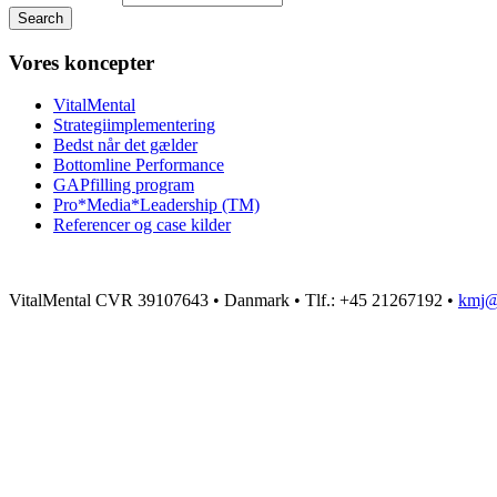
Vores koncepter
VitalMental
Strategiimplementering
Bedst når det gælder
Bottomline Performance
GAPfilling program
Pro*Media*Leadership (TM)
Referencer og case kilder
Pro League • Egholmsvej 5F • 2830 Virum • Danmark • Tlf.: +45 21267192
VitalMental CVR 39107643 • Danmark • Tlf.: +45 21267192 •
kmj@